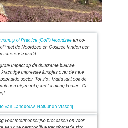
munity of Practice (CoP) Noordzee
en co-
 CoP met de Noordzee en Oostzee landen ben
 inspirerende werk!
et grote impact op de duurzame blauwe
 krachtige impressie filmpjes over de hele
n bepaalde sector. Tot slot, Maria laat ook de
it hun eigen rol goed tot uiting komen. Ga
ig!
ie van Landbouw, Natuur en Visserij
og voor intermenselijke processen en voor
e aan hoe persoonlijke transformatie zich