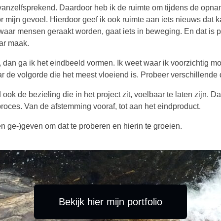
anzelfsprekend. Daardoor heb ik de ruimte om tijdens de opnames
r mijn gevoel. Hierdoor geef ik ook ruimte aan iets nieuws dat k
 waar mensen geraakt worden, gaat iets in beweging. En dat is
baar maak.
dan ga ik het eindbeeld vormen. Ik weet waar ik voorzichtig moet z
r de volgorde die het meest vloeiend is. Probeer verschillende di
ook de bezieling die in het project zit, voelbaar te laten zijn. Da
proces. Van de afstemming vooraf, tot aan het eindproduct.
n ge-)geven om dat te proberen en hierin te groeien.
Bekijk hier mijn portfolio