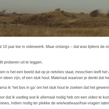
al 10 jaar toe in videowerk. Maar onlangs – dat was tijdens de 
it proberen uit te leggen.
 is het een beeld dat op je netvlies staat, misschien leeft het
n steen zijn, of een stuk hout. Materiaal waarvan je denkt dat h
rna ik ‘het bos in ga’ om het stuk hout te zoeken dat het gewe
voor dat ik vastleg wat ik allemaal nodig heb om een video te
views, indien nodig ter plekke de wie/wat/waar/hoe-vragen late