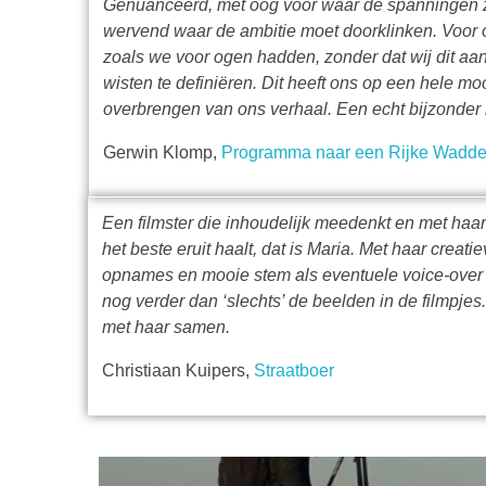
Genuanceerd, met oog voor waar de spanningen z
wervend waar de ambitie moet doorklinken. Voor o
zoals we voor ogen hadden, zonder dat wij dit aa
wisten te definiëren. Dit heeft ons op een hele mo
overbrengen van ons verhaal. Een echt bijzonder r
Gerwin Klomp,
Programma naar een Rijke Wadd
Een filmster die inhoudelijk meedenkt en met haa
het beste eruit haalt, dat is Maria. Met haar creati
opnames en mooie stem als eventuele voice-over b
nog verder dan ‘slechts’ de beelden in de filmpjes.
met haar samen.
Christiaan Kuipers,
Straatboer