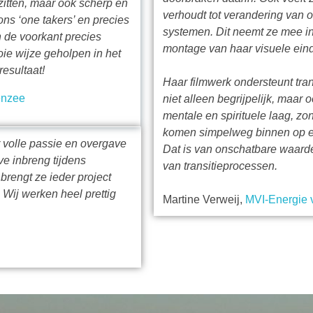
itten, maar ook scherp en
verhoudt tot verandering van 
ns ‘one takers’ en precies
systemen. Dit neemt ze mee in
n de voorkant precies
montage van haar visuele ein
oie wijze geholpen in het
esultaat!
Haar filmwerk ondersteunt tra
enzee
niet alleen begrijpelijk, maar
mentale en spirituele laag, zo
komen simpelweg binnen op ee
r volle passie en overgave
Dat is van onschatbare waarde
eve inbreng tijdens
van transitieprocessen.
rengt ze ieder project
 Wij werken heel prettig
Martine Verweij,
MVI-Energie 